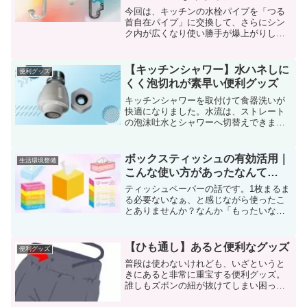
今回は、キッチンの水栓パイプを「つる
首自在パイプ」に交換して、さらにシン
ク内が広くなり使い勝手が爆上がりしま
したので、紹介させていただきます。食
器洗いの際に、シンクが狭いと感じてい
ましたら、参考にしていただければ幸い
【キッチンシャワー】水ハネしに
便利グッズ
です。
くく泡切れが素早い便利グッズ
キッチンシャワーを取付けて食器洗いが
快適になりました。水流は、ストレート
の泡沫吐水とシャワーへ切替えできま
す。ヘッドは、360°ぐるりと回ります。
ボックスティッシュの有効活用｜
生活環境整備
こんな使い方があったなんて…
ティッシュペーパーの話です。1枚まるま
る必要ないなぁ、と感じながら使ったこ
とありませんか？なんか「もったいない
感」があるんですよね。そんなときは、
ハーフサイズ・ティッシュがお得です。
「ちょっと使い」での、もったいない感
【ひも通し】あると便利なグッズ
便利グッズ
も消え、とても重宝しています。
普段は使わないけれども、いざというと
きにあると非常に重宝する便利グッズ。
誰しもズボンの紐が抜けてしまい困った
ことがあると思います。そんなとき重宝