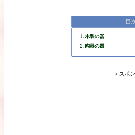
目
木製の器
陶器の器
＜スポ