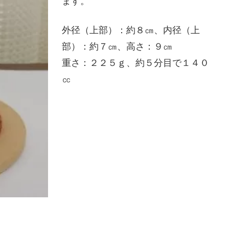
ます。
外径（上部）：約８㎝、内径（上
部）：約７㎝、高さ：９㎝
重さ：２２５ｇ、約５分目で１４０
㏄