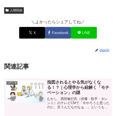
人間関係
＼よかったらシェアしてね／
X
Facebook
LINE
daichi
関連記事
指図されるとやる気がなくな
人間関係
る！？｜心理学から紐解く「モチ
ベーション」の謎
むかし、西田敏行氏（俳優・歌手・タレ
ント）のテレビCMで「今やろうと思った
のに、言うんだものなぁ…」というもの
があったと思います。その気持ち、よく
分かる気がします。「あれやって」「こ